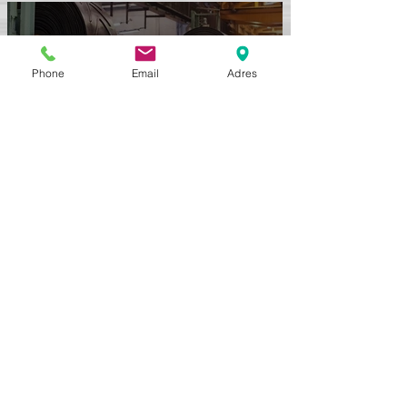
Phone
Email
Adres
Type W - Meest Slijtvast
Kunststof Transportbanden
Vingermeenemers