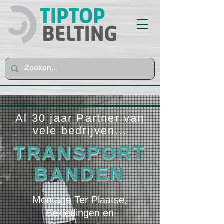
Al 30 jaar Partner van
vele bedrijven...
TRANSPORT
BANDEN
Montage Ter Plaatse,
Bekledingen en