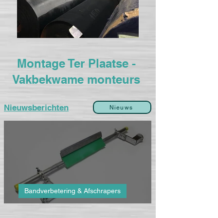
Montage Ter Plaatse -
Vakbekwame monteurs
Nieuwsberichten
Nieuws
Bandverbetering & Afschrapers
Master Cleaner Afschraper