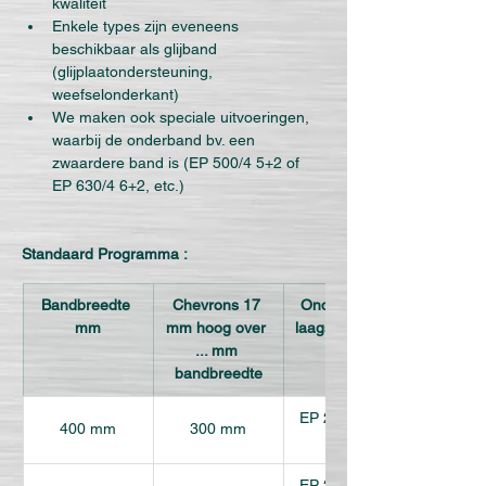
kwaliteit
Enkele types zijn eveneens 
beschikbaar als glijband 
(glijplaatondersteuning, 
weefselonderkant)
We maken ook speciale uitvoeringen, 
waarbij de onderband bv. een 
zwaardere band is (EP 500/4 5+2 of 
EP 630/4 6+2, etc.)
Standaard Programma :
Bandbreedte 
Chevrons 17 
Onderband 2-
mm
mm hoog over 
laags / 5,5 mm 
... mm 
dik
bandbreedte
EP 250/2 3+1 
400 mm
300 mm
L30
EP 250/2 3+1 