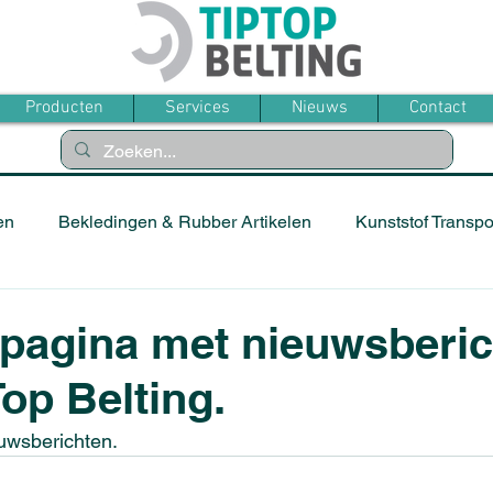
Producten
Services
Nieuws
Contact
en
Bekledingen & Rubber Artikelen
Kunststof Transp
e pagina met nieuwsberi
Top Belting.
euwsberichten.