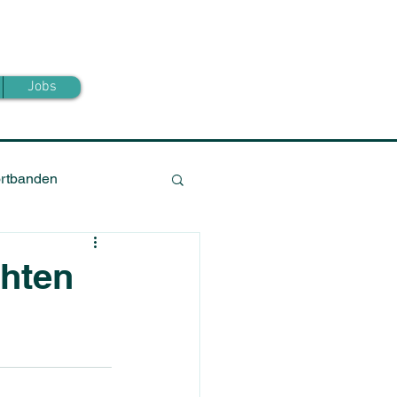
Jobs
ortbanden
chten