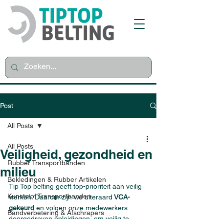
Post
All Posts
All Posts
Veiligheid, gezondheid en
Rubber Transportbanden
milieu
Bekledingen & Rubber Artikelen
Tip Top belting geeft top-prioriteit aan veilig 
Kunststof Transportbanden
werken. Daarom zijn we uiteraard
 VCA-
gekeurd
 en volgen onze medewerkers 
Bandverbetering & Afschrapers
doorgedreven opleidingen, om veilig te 